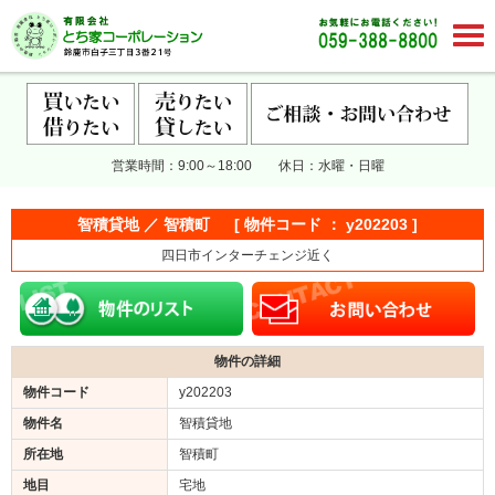
営業時間：9:00～18:00 休日：水曜・日曜
智積貸地 ／ 智積町 [ 物件コード ： y202203 ]
四日市インターチェンジ近く
物件の詳細
物件コード
y202203
物件名
智積貸地
所在地
智積町
地目
宅地