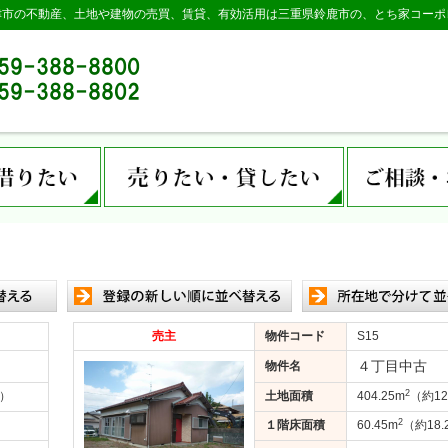
津市の不動産、土地や建物の売買、賃貸、有効活用は三重県鈴鹿市の、とち家コーポ
売主
物件コード
S15
４丁目中古
物件名
2
坪）
土地面積
404.25m
（約12
2
）
１階床面積
60.45m
（約18.