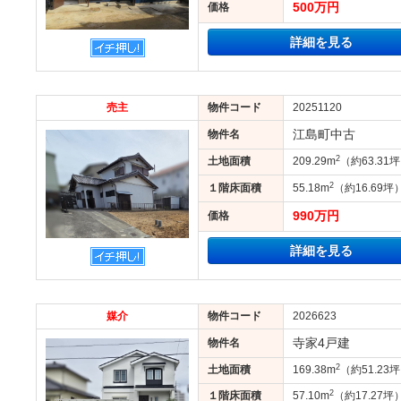
500万円
価格
詳細を見る
売主
物件コード
20251120
江島町中古
物件名
2
土地面積
209.29m
（約63.31
2
１階床面積
55.18m
（約16.69坪
990万円
価格
詳細を見る
媒介
物件コード
2026623
寺家4戸建
物件名
2
土地面積
169.38m
（約51.23
2
１階床面積
57.10m
（約17.27坪