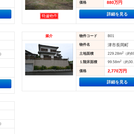
880万円
価格
詳細を見る
媒介
物件コード
B01
物件名
津市長岡町
2
土地面積
229.28m
（約6
坪）
2
１階床面積
99.58m
（約30
）
2,770万円
価格
詳細を見る
坪）
）