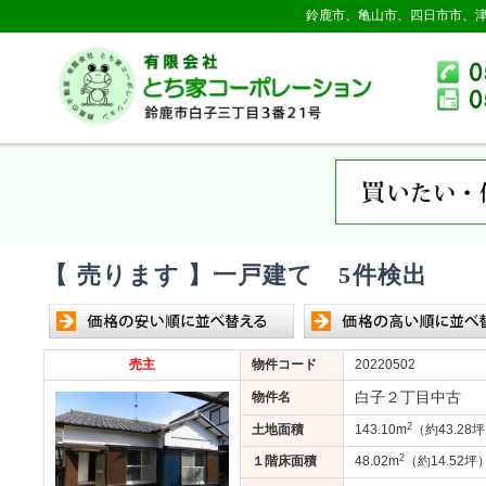
鈴鹿市、亀山市、四日市市、
【 売ります 】一戸建て 5件検出
売主
物件コード
20220502
白子２丁目中古
物件名
2
土地面積
143.10m
（約43.28
2
１階床面積
48.02m
（約14.52坪